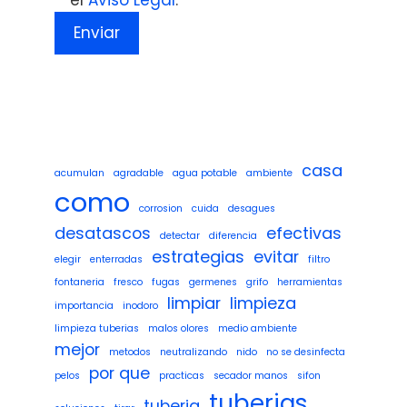
casa
acumulan
agradable
agua potable
ambiente
como
corrosion
cuida
desagues
desatascos
efectivas
detectar
diferencia
estrategias
evitar
elegir
enterradas
filtro
fontaneria
fresco
fugas
germenes
grifo
herramientas
limpiar
limpieza
importancia
inodoro
limpieza tuberias
malos olores
medio ambiente
mejor
metodos
neutralizando
nido
no se desinfecta
por que
pelos
practicas
secador manos
sifon
tuberias
tuberia