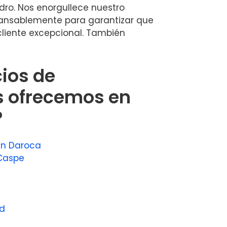
edro. Nos enorgullece nuestro
ncansablemente para garantizar que
cliente excepcional. También
cios de
 ofrecemos en
?
en Daroca
Caspe
ud