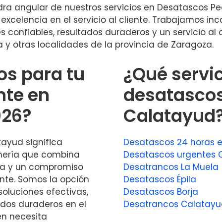
iedra angular de nuestros servicios en Desatascos P
xcelencia en el servicio al cliente. Trabajamos i
 confiables, resultados duraderos y un servicio al 
y otras localidades de la provincia de Zaragoza.
os para tu
¿Qué servi
nte en
desatascos
026?
Calatayud
tayud significa
Desatascos 24 horas 
anería que combina
Desatascos urgentes 
da y un compromiso
Desatrancos La Muela
ente. Somos la opción
Desatascos Épila
oluciones efectivas,
Desatascos Borja
ados duraderos en el
Desatrancos Calatay
én necesita