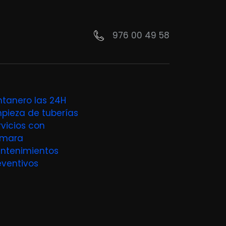
976 00 49 58
ntanero las 24H
mpieza de tuberías
rvicios con
mara
ntenimientos
eventivos