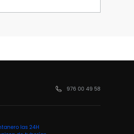
976 00 49 58
ntanero las 24H