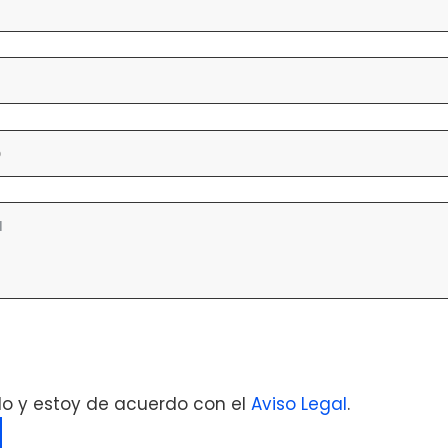
 deja este campo vacío.
do y estoy de acuerdo con el
Aviso Legal
.