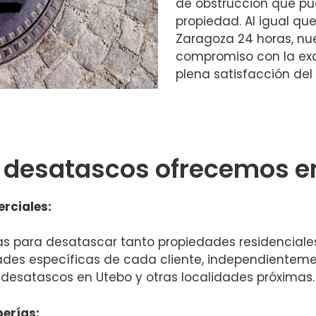
de obstrucción que pu
propiedad. Al igual q
Zaragoza 24 horas, nu
compromiso con la exce
plena satisfacción del 
e desatascos ofrecemos e
rciales:
as para desatascar tanto propiedades residenciale
dades específicas de cada cliente, independientem
s desatascos en Utebo y otras localidades próximas.
berías: