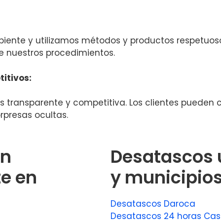
ente y utilizamos métodos y productos respetuoso
e nuestros procedimientos.
itivos:
 transparente y competitiva. Los clientes pueden co
orpresas ocultas.
un
Desatascos 
e en
y municipio
Desatascos Daroca
Desatascos 24 horas Ca