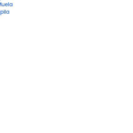
Muela
pila