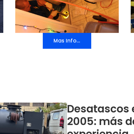
Mas Info…
Desatascos 
2005: más d
experiencia