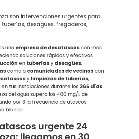
za son intervenciones urgentes para
 tuberías, desagües, fregaderos,
os una
empresa de desatascos
con más
reciendo soluciones rápidas y efectivas
rucción
en
tuberías
y
desagües
.
as
como a
comunidades de vecinos
con
esatascos
y
limpiezas de tuberías
,
 en tus instalaciones durante los
365 días
reza del agua supera los 400 mg/L de
ando por 3 la frecuencia de atascos
ua blanda.
satascos urgente 24
oza: llegamos en 30