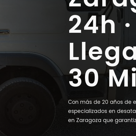
24h ·
Lleg
30 M
Con más de 20 años de e
especializados en desat
en Zaragoza que garantiz