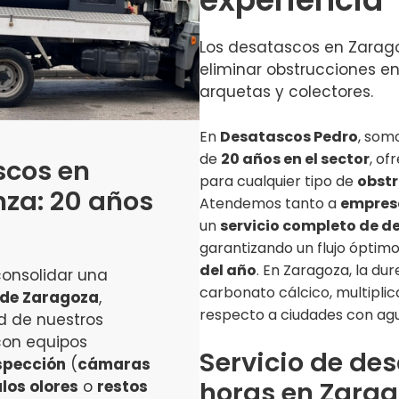
Los desatascos en Zarago
eliminar obstrucciones en
arquetas y colectores.
En
Desatascos Pedro
, som
de
20 años en el sector
, of
scos en
para cualquier tipo de
obst
nza: 20 años
Atendemos tanto a
empres
un
servicio completo de d
garantizando un flujo óptimo
del año
. En Zaragoza, la du
onsolidar una
carbonato cálcico, multiplic
 de Zaragoza
,
respecto a ciudades con ag
d de nuestros
con equipos
Servicio de de
spección
(
cámaras
horas en Zarag
los olores
o
restos