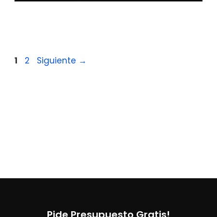
Página
Página
1
2
Siguiente
→
Pide Presupuesto Gratis!