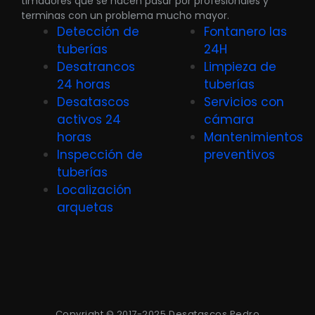
timadores que se hacen pasar por profesionales y
terminas con un problema mucho mayor.
Detección de
Fontanero las
tuberías
24H
Desatrancos
Limpieza de
24 horas
tuberías
Desatascos
Servicios con
activos 24
cámara
horas
Mantenimientos
Inspección de
preventivos
tuberías
Localización
arquetas
Copyright © 2017-2025 Desatascos Pedro