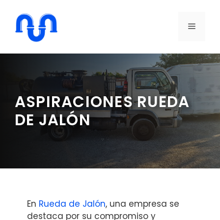
Saltar
al
MENÚ
contenido
ASPIRACIONES RUEDA
DE JALÓN
En
Rueda de Jalón
, una empresa se
destaca por su compromiso y