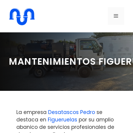
Saltar
al
MENÚ
contenido
MANTENIMIENTOS FIGUE
La empresa
Desatascos Pedro
se
destaca en
Figueruelas
por su amplio
abanico de servicios profesionales de