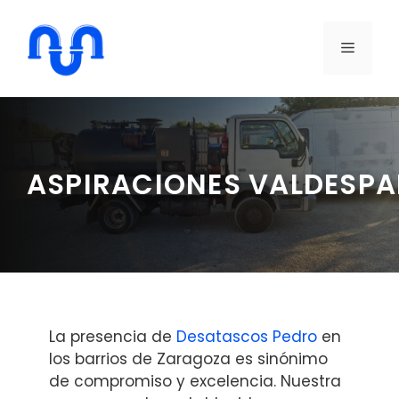
Saltar
al
MENÚ
contenido
ASPIRACIONES VALDESP
La presencia de
Desatascos Pedro
en
los barrios de Zaragoza es sinónimo
de compromiso y excelencia. Nuestra