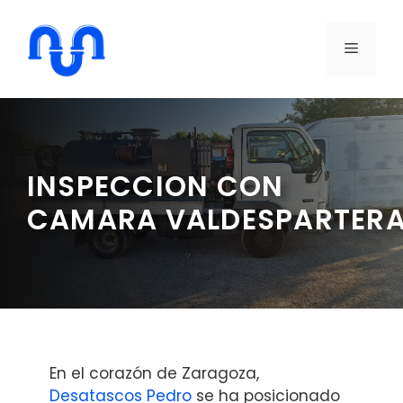
Saltar
al
MENÚ
contenido
INSPECCION CON
CAMARA VALDESPARTER
En el corazón de Zaragoza,
Desatascos Pedro
se ha posicionado