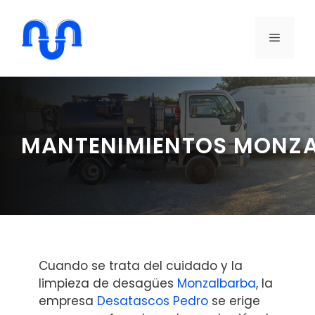
Saltar
al
MENÚ
contenido
MANTENIMIENTOS MONZ
Cuando se trata del cuidado y la
limpieza de desagües
Monzalbarba
, la
empresa
Desatascos Pedro
se erige