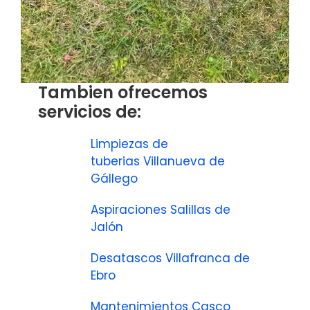
Tambien ofrecemos
servicios de:
Limpiezas de
tuberias Villanueva de
Gállego
Aspiraciones Salillas de
Jalón
Desatascos Villafranca de
Ebro
Mantenimientos Casco