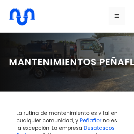
Saltar
al
MENÚ
contenido
MANTENIMIENTOS PEÑAF
La rutina de mantenimiento es vital en
cualquier comunidad, y
Peñaflor
no es
la excepción. La empresa
Desatascos