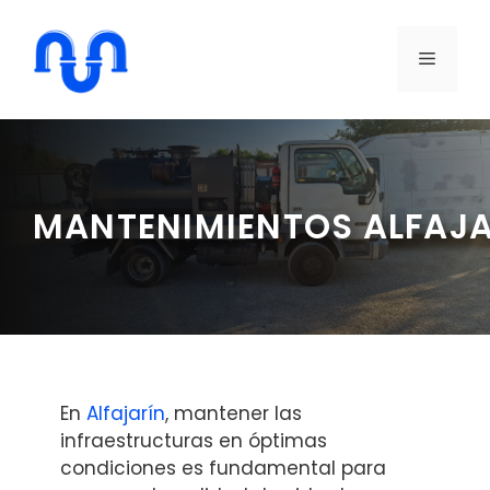
Saltar
al
MENÚ
contenido
MANTENIMIENTOS ALFAJ
En
Alfajarín
, mantener las
infraestructuras en óptimas
condiciones es fundamental para