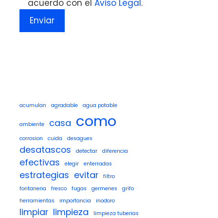
acuerdo con el
Aviso Legal
.
acumulan
agradable
agua potable
como
casa
ambiente
corrosion
cuida
desagues
desatascos
detectar
diferencia
efectivas
elegir
enterradas
estrategias
evitar
filtro
fontaneria
fresco
fugas
germenes
grifo
herramientas
importancia
inodoro
limpiar
limpieza
limpieza tuberias