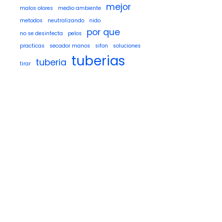
mejor
malos olores
medio ambiente
metodos
neutralizando
nido
por que
no se desinfecta
pelos
practicas
secador manos
sifon
soluciones
tuberias
tuberia
tirar