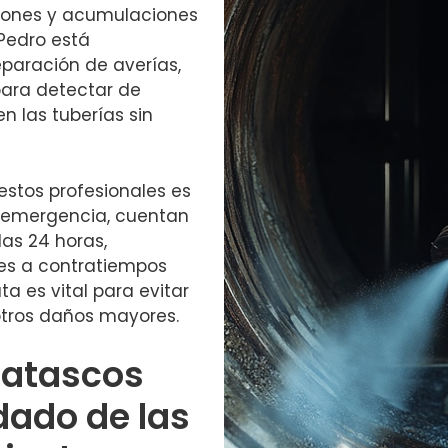
ciones y acumulaciones
Pedro está
eparación de averías,
para detectar de
n las tuberías sin
 estos profesionales es
de emergencia, cuentan
las 24 horas,
tes a contratiempos
a es vital para evitar
tros daños mayores.
satascos
dado de las