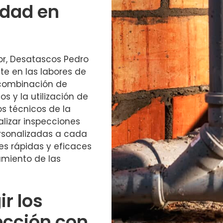
idad en
or, Desatascos Pedro
e en las labores de
 combinación de
 y la utilización de
s técnicos de la
lizar inspecciones
ersonalizadas a cada
es rápidas y eficaces
amiento de las
ir los
ección con