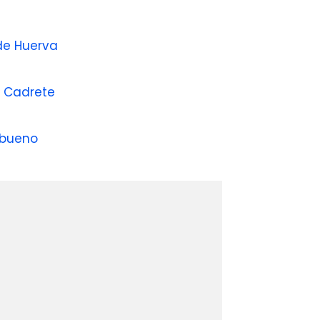
 de Huerva
s Cadrete
lbueno