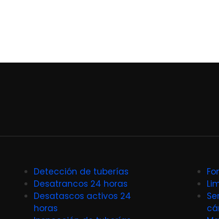
Detección de tuberías
Fo
Desatrancos 24 horas
Li
Desatascos activos 24
Se
horas
cá