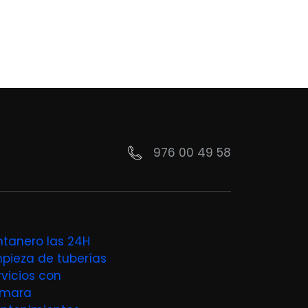
976 00 49 58
ntanero las 24H
mpieza de tuberías
rvicios con
mara