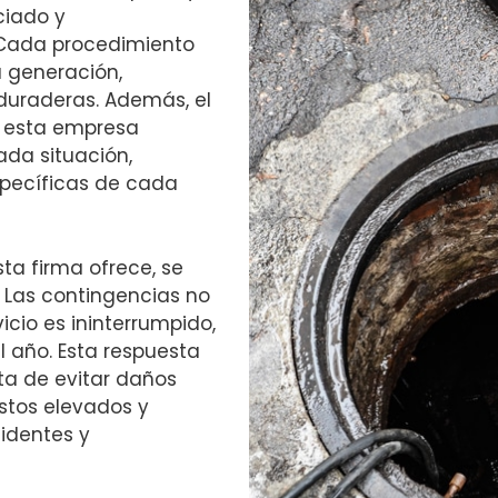
ciado y
 Cada procedimiento
 generación,
duraderas. Además, el
 esta empresa
da situación,
pecíficas de cada
sta firma ofrece, se
. Las contingencias no
vicio es ininterrumpido,
el año. Esta respuesta
ta de evitar daños
stos elevados y
sidentes y