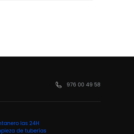
976 00 49 58
ntanero las 24H
mpieza de tuberías