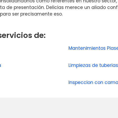
nsolidándonos como referentes en nuestro sector, 
arta de presentación. Delicias merece un aliado con
 para ser precisamente eso.
ervicios de:
Mantenimientos Plas
a
Limpiezas de tuberia
Inspeccion con cam