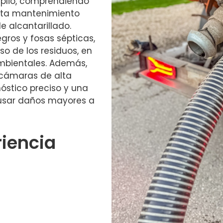
mplio, comprendiendo
sta mantenimiento
e alcantarillado.
ros y fosas sépticas,
o de los residuos, en
mbientales. Además,
cámaras de alta
óstico preciso y una
causar daños mayores a
riencia