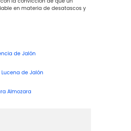
con la convicción de que un
fiable en materia de desatascos y
encia de Jalón
s Lucena de Jalón
ara Almozara